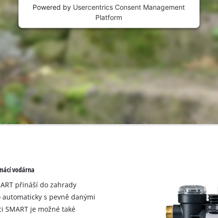
Powered by
Usercentrics Consent Management
Platform
omácí vodárna
ART přináší do zahrady
bo automaticky s pevně danými
kci SMART je možné také