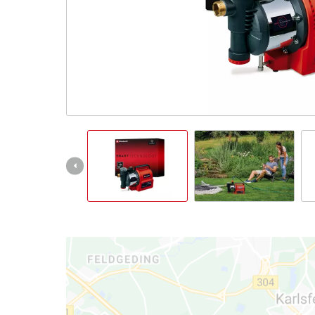
Slovenský
SK
Slovenský
English