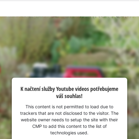
visitor. The website owner needs to setup
the site with their CMP to add this content
to the list of technologies used.
Powered by
Usercentrics Consent
Management Platform
K načtení služby Youtube videos potřebujeme
váš souhlas!
This content is not permitted to load due to
trackers that are not disclosed to the visitor. The
website owner needs to setup the site with their
CMP to add this content to the list of
technologies used.