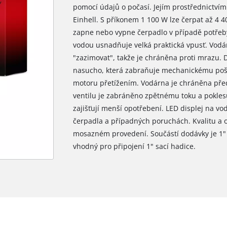
pomocí údajů o počasí. Jejím prostřednictvím 
Einhell. S příkonem 1 100 W lze čerpat až 4 4
zapne nebo vypne čerpadlo v případě potřeby
vodou usnadňuje velká praktická vpusť. Vodá
"zazimovat", takže je chráněna proti mrazu. 
nasucho, která zabraňuje mechanickému pošk
motoru přetížením. Vodárna je chráněna pře
ventilu je zabráněno zpětnému toku a pokles
zajišťují menší opotřebení. LED displej na v
čerpadla a případných poruchách. Kvalitu a odo
mosazném provedení. Součástí dodávky je 1" 
vhodný pro připojení 1" sací hadice.