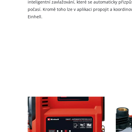
inteligentní zavlažování, které se automaticky přiz
to
the
počasí. Kromě toho lze v aplikaci propojit a koordinov
list
Einhell.
of
technologies
used.
Powered
by
Usercentrics
Consent
Management
Platform