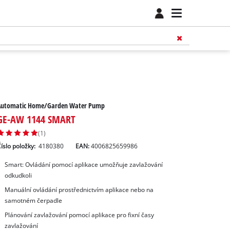
Automatic Home/Garden Water Pump
GE-AW 1144 SMART
(1)
íslo položky:
4180380
EAN:
4006825659986
Smart: Ovládání pomocí aplikace umožňuje zavlažování
odkudkoli
Manuální ovládání prostřednictvím aplikace nebo na
samotném čerpadle
Plánování zavlažování pomocí aplikace pro fixní časy
zavlažování