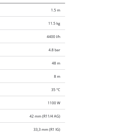
1.5 m
11.5 kg
4400 l/h
4.8 bar
48 m
8 m
35 °C
1100 W
42 mm (R11/4 AG)
33,3 mm (R1 IG)