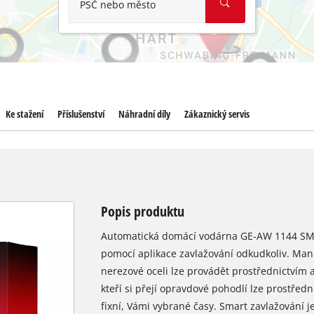
PSČ nebo město
Ke stažení
Příslušenství
Náhradní díly
Zákaznický servis
Popis produktu
Automatická domácí vodárna GE-AW 1144 SMA
pomocí aplikace zavlažování odkudkoliv. Manu
nerezové oceli lze provádět prostřednictvím 
kteří si přejí opravdové pohodlí lze prostředn
fixní, Vámi vybrané časy. Smart zavlažování j