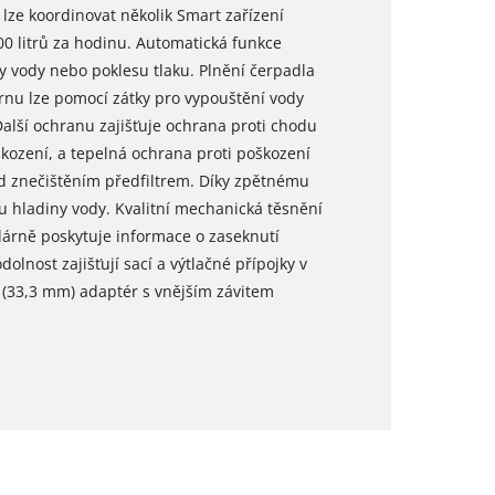
lze koordinovat několik Smart zařízení
00 litrů za hodinu. Automatická funkce
 vody nebo poklesu tlaku. Plnění čerpadla
rnu lze pomocí zátky pro vypouštění vody
Další ochranu zajišťuje ochrana proti chodu
ození, a tepelná ochrana proti poškození
d znečištěním předfiltrem. Díky zpětnému
u hladiny vody. Kvalitní mechanická těsnění
odárně poskytuje informace o zaseknutí
lnost zajišťují sací a výtlačné přípojky v
(33,3 mm) adaptér s vnějším závitem