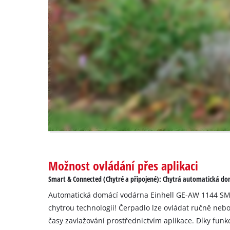
are
not
disclosed
to
the
visitor.
The
website
owner
needs
to
setup
the
site
with
Možnost ovládání přes aplikaci
their
Smart & Connected (Chytré a připojené): Chytrá automatická d
CMP
to
Automatická domácí vodárna Einhell GE-AW 1144 SM
add
chytrou technologii! Čerpadlo lze ovládat ručně ne
this
časy zavlažování prostřednictvím aplikace. Díky fun
content